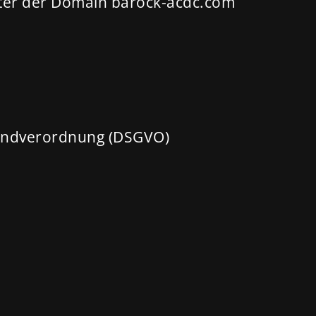
nter der Domain barock-acdc.com
rundverordnung (DSGVO)